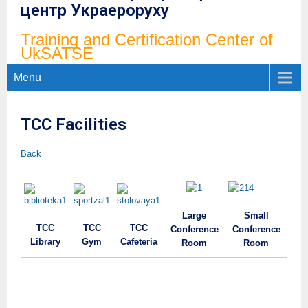
центр Украероруху
Training and Certification Center of
UkSATSE
Menu
TCC Facilities
Back
Large
Small
TCC
TCC
TCC
Conference
Conference
Library
Gym
Cafeteria
Room
Room